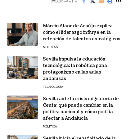
COMPARTIR
Márcio Alaor de Araújo explica
cómo el liderazgo influye en la
retención de talentos estratégicos
NOTICIAS
Sevilla impulsa la educación
tecnológica: la robótica gana
protagonismo en las aulas
andaluzas
TECNOLOGÍA
Sevilla ante la crisis migratoria de
Ceuta: qué puede cambiar en la
política nacional y cómo podría
afectar a Andalucía
POLÍTICA
Sevilla inicia el reasfaltado de la