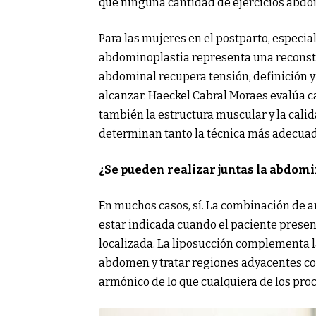
que ninguna cantidad de ejercicios abdo
Para las mujeres en el postparto, especi
abdominoplastia representa una reconstr
abdominal recupera tensión, definición y u
alcanzar. Haeckel Cabral Moraes evalúa ca
también la estructura muscular y la calid
determinan tanto la técnica más adecuada
¿Se pueden realizar juntas la abdomin
En muchos casos, sí. La combinación de 
estar indicada cuando el paciente prese
localizada. La liposucción complementa la
abdomen y tratar regiones adyacentes com
armónico de lo que cualquiera de los pro