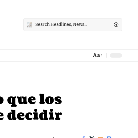
Aa
Font
Resizer
 que los
e decidir