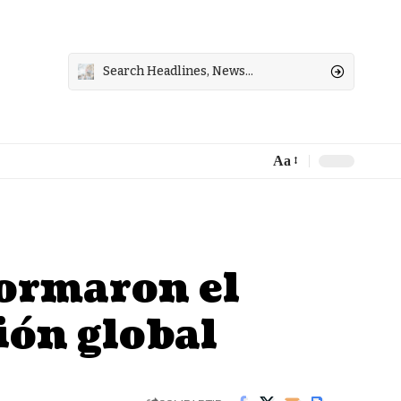
Aa
Font
Resizer
formaron el
ión global