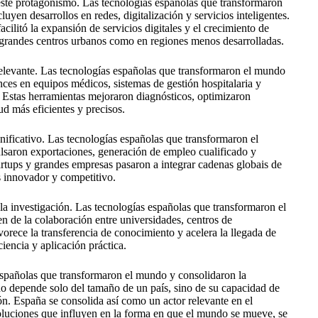
 este protagonismo. Las tecnologías españolas que transformaron
uyen desarrollos en redes, digitalización y servicios inteligentes.
ilitó la expansión de servicios digitales y el crecimiento de
n grandes centros urbanos como en regiones menos desarrolladas.
relevante. Las tecnologías españolas que transformaron el mundo
ces en equipos médicos, sistemas de gestión hospitalaria y
s. Estas herramientas mejoraron diagnósticos, optimizaron
ud más eficientes y precisos.
nificativo. Las tecnologías españolas que transformaron el
lsaron exportaciones, generación de empleo cualificado y
rtups y grandes empresas pasaron a integrar cadenas globais de
 innovador y competitivo.
 la investigación. Las tecnologías españolas que transformaron el
 de la colaboración entre universidades, centros de
vorece la transferencia de conocimiento y acelera la llegada de
iencia y aplicación práctica.
 españolas que transformaron el mundo y consolidaron la
o depende solo del tamaño de un país, sino de su capacidad de
ión. España se consolida así como un actor relevante en el
soluciones que influyen en la forma en que el mundo se mueve, se