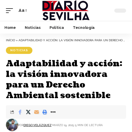
Aa
Font
Resizer
Home
Noticias
Política
Tecnología
INÍCIO
»
ADAPTABILIDAD Y ACCIÓN: LA VISIÓN INNOVADORA PARA UN DERECHO AMBIENTAL SOSTENIBLE
NOTICIAS
Adaptabilidad y acción:
la visión innovadora
para un Derecho
Ambiental sostenible
POR
DIEGO VELÁZQUEZ
MARZO 19, 2025
5 MIN DE LECTURA