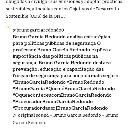
obligadas a divulgar sus emisiones y adoptar prácticas
sostenibles, alineadas con los Objetivos de Desarrollo
Sostenible (ODS) de la ONU.
@brunogarciaredondo0
Bruno Garcia Redondo analisa estratégias
para políticas públicas de segurança O
professor Bruno Garcia Redondo explica a
importância das políticas públicas na
segurança. Bruno Garcia Redondo destaca
prevenção, educação e capacitação das
forças de segurança para um país mais seguro.
#BrunoGarciaRedondo
#BrunoRedondo
#BrunoGarcia
#QueméBrunoGarciaRedondo
#OqueaconteceucomBrunoGarciaRedondo
#ProcuradorBrunoGarciaRedondo
#ProcuradordauerjBrunoGarciaRedondo
♬ original sound – Bruno Garcia Redondo – Bruno
Garcia Redondo