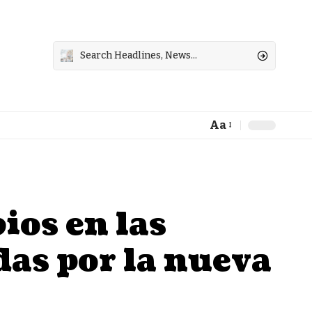
Aa
Font
Resizer
ios en las
das por la nueva