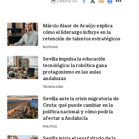
COMPARTIR
Márcio Alaor de Araújo explica
cómo el liderazgo influye en la
retención de talentos estratégicos
NOTICIAS
Sevilla impulsa la educación
tecnológica: la robótica gana
protagonismo en las aulas
andaluzas
TECNOLOGÍA
Sevilla ante la crisis migratoria de
Ceuta: qué puede cambiar en la
política nacional y cómo podría
afectar a Andalucía
POLÍTICA
Sevilla inicia el reasfaltado de la