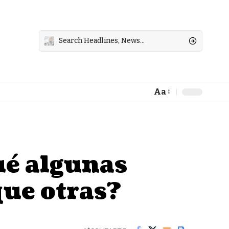
Aa
Font
Resizer
ué algunas
ue otras?