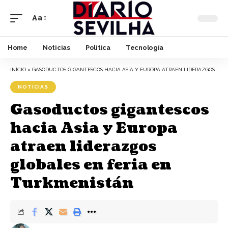
Aa
Font
Resizer
Home
Noticias
Política
Tecnología
INÍCIO
»
GASODUCTOS GIGANTESCOS HACIA ASIA Y EUROPA ATRAEN LIDERAZGOS GLOBALES EN FERIA EN TURKMENISTÁN
NOTICIAS
Gasoductos gigantescos
hacia Asia y Europa
atraen liderazgos
globales en feria en
Turkmenistán