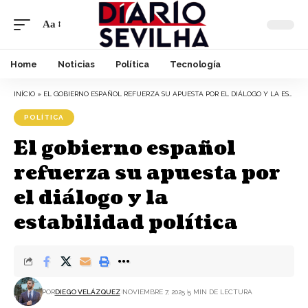
Aa
Font
Resizer
Home
Noticias
Política
Tecnología
INÍCIO
»
EL GOBIERNO ESPAÑOL REFUERZA SU APUESTA POR EL DIÁLOGO Y LA ESTABILIDAD POLÍTICA
POLÍTICA
El gobierno español
refuerza su apuesta por
el diálogo y la
estabilidad política
POR
DIEGO VELÁZQUEZ
NOVIEMBRE 7, 2025
5 MIN DE LECTURA